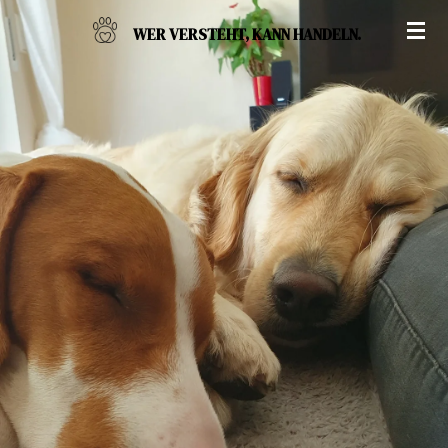
Zum
WER VERSTEHT,
KANN
HANDELN.
Hauptinhalt
springen